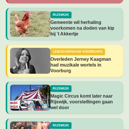
RIJSWIJK
Gemeente wil herhaling
voorkomen na doden van kip
bij ’t Akkertje
LEIDSCHENDAM-VOORBURG
Overleden Jerney Kaagman
had muzikale wortels in
Voorburg
RIJSWIJK
Magic Circus komt later naar
Rijswijk, voorstellingen gaan
wel door
RIJSWIJK